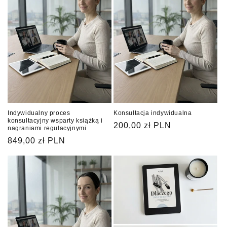
c
j
a
:
Indywidualny proces
Konsultacja indywidualna
konsultacyjny wsparty książką i
Cena
200,00 zł PLN
nagraniami regulacyjnymi
regularna
Cena
849,00 zł PLN
regularna