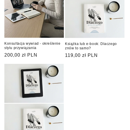
Konsultacja wywiad - określenie
Książka lub e-book: Dlaczego
stylu przywiązania
znów to samo?
Cena
200,00 zł PLN
Cena
119,00 zł PLN
regularna
regularna