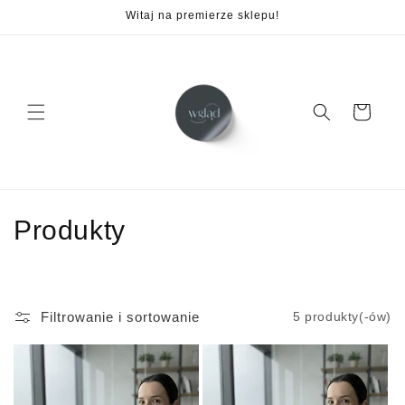
Przejdź
Witaj na premierze sklepu!
do
treści
Koszyk
K
Produkty
o
l
Filtrowanie i sortowanie
5 produkty(-ów)
e
k